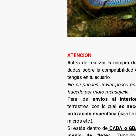
ATENCION:
Antes de realizar la compra d
dudas sobre la compatibilidad
tengas en tu acuario.
No se pueden enviar peces por
hacerlo por moto mensajer
ía.
Para los
envíos al interio
terrestres, con lo cual
es nec
cotización específica
(caja tér
micros etc.).
Si estás dentro de
CABA o GBA 
medio de fletes
. También