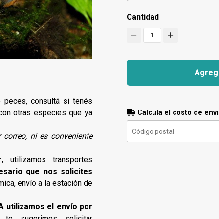
Cantidad
1
Agrega
e peces, consultá si tenés
 con otras especies que ya
Calculá el costo de env
 correo, ni es conveniente
r
, utilizamos transportes
esario que nos solicites
mica, envío a la estación de
utilizamos el envío por
 te sugerimos solicitar